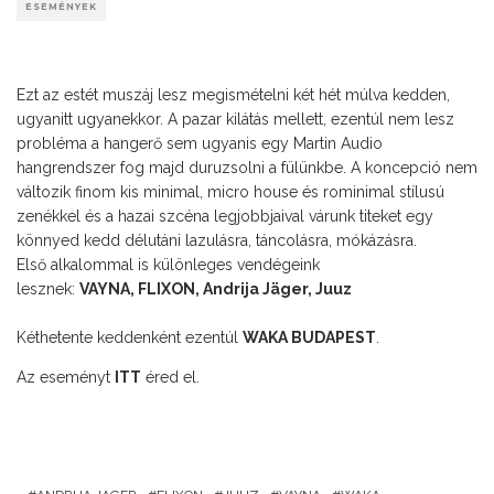
ESEMÉNYEK
Ezt az estét muszáj lesz megismételni két hét múlva kedden,
ugyanitt ugyanekkor. A pazar kilátás mellett, ezentúl nem lesz
probléma a hangerő sem ugyanis egy Martin Audio
hangrendszer fog majd duruzsolni a fülünkbe. A koncepció nem
változik finom kis minimal, micro house és rominimal stílusú
zenékkel és a hazai szcéna legjobbjaival várunk titeket egy
könnyed kedd délutáni lazulásra, táncolásra, mókázásra.
Első alkalommal is különleges vendégeink
lesznek:
VAYNA, FLIXON, Andrija Jäger, Juuz
Kéthetente keddenként ezentúl
WAKA BUDAPEST
.
Az eseményt
ITT
éred el.