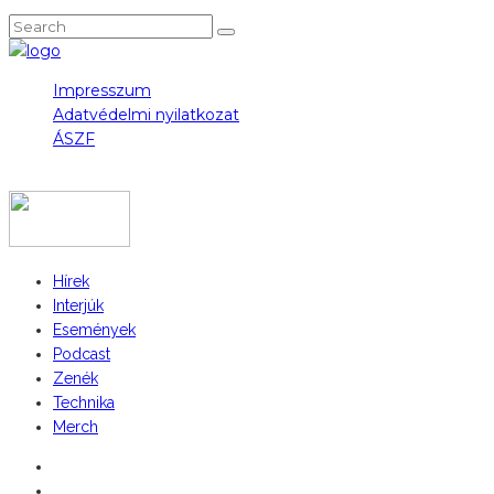
Impresszum
Adatvédelmi nyilatkozat
ÁSZF
COPYRIGHT 2023 © FIDULL
Hírek
Interjúk
Események
Podcast
Zenék
Technika
Merch