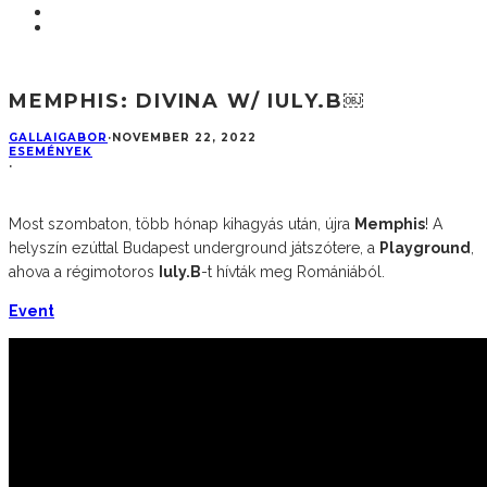
MEMPHIS: DIVINA W/ IULY.B￼
GALLAIGABOR
·
NOVEMBER 22, 2022
ESEMÉNYEK
·
Most szombaton, több hónap kihagyás után, újra
Memphis
! A
helyszín ezúttal Budapest underground játszótere, a
Playground
,
ahova a régimotoros
Iuly.B
-t hívták meg Romániából.
Event