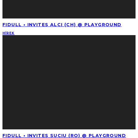
FIDULL • INVITES ALCI (CH) @ PLAYGROUND
HÍREK
FIDULL • INVITES SUCIU (RO) @ PLAYGROUND