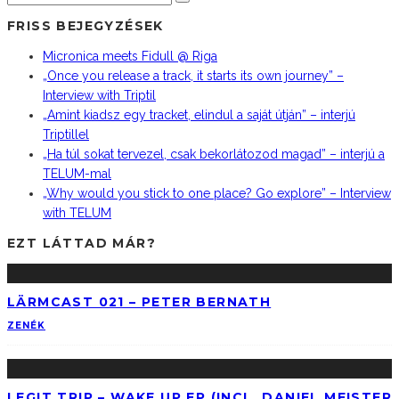
FRISS BEJEGYZÉSEK
Micronica meets Fidull @ Riga
„Once you release a track, it starts its own journey” –
Interview with Triptil
„Amint kiadsz egy tracket, elindul a saját útján” – interjú
Triptillel
„Ha túl sokat tervezel, csak bekorlátozod magad” – interjú a
TELUM-mal
„Why would you stick to one place? Go explore” – Interview
with TELUM
EZT LÁTTAD MÁR?
LÄRMCAST 021 – PETER BERNATH
ZENÉK
LEGIT TRIP – WAKE UP EP (INCL. DANIEL MEISTER