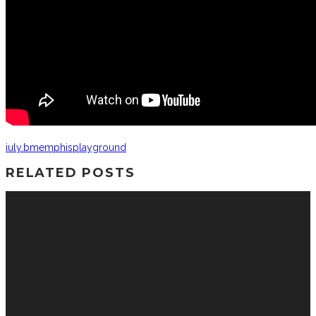
iuly.b
memphis
playground
RELATED POSTS