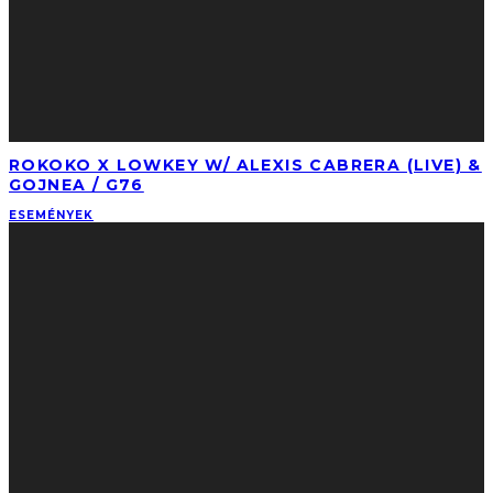
ROKOKO X LOWKEY W/ ALEXIS CABRERA (LIVE) &
GOJNEA / G76
ESEMÉNYEK