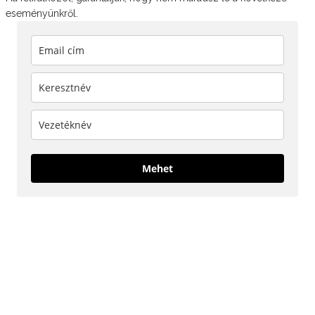
eseményünkről.
Mehet
KÖVESS MINKET!
NEM TALÁLOD, AMIT KERESTÉL?