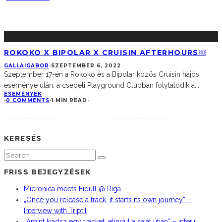
ROKOKO X BIPOLAR X CRUISIN AFTERHOURS￼
GALLAIGABOR
·
SZEPTEMBER 6, 2022
Szeptember 17-én a Rokoko és a Bipolar közös Cruisin hajós
eseménye után, a csepeli Playground Clubban folytatódik a
...
ESEMÉNYEK
·
0 COMMENTS
·
1 MIN READ
·
KERESÉS
FRISS BEJEGYZÉSEK
Micronica meets Fidull @ Riga
„Once you release a track, it starts its own journey” –
Interview with Triptil
„Amint kiadsz egy tracket, elindul a saját útján” – interjú