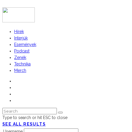
COPYRIGHT 2023 © FIDULL
Hírek
Interjúk
Események
Podcast
Zenék
Technika
Merch
Type to search or hit ESC to close
SEE ALL RESULTS
Username