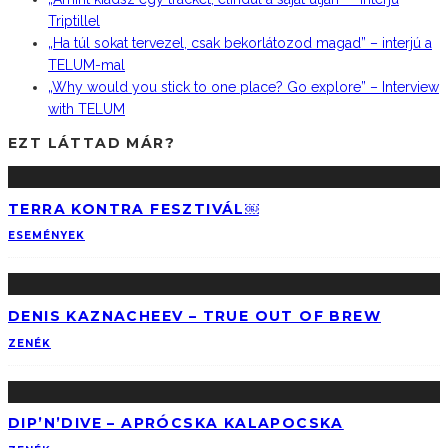
Triptillel
„Ha túl sokat tervezel, csak bekorlátozod magad” – interjú a
TELUM-mal
„Why would you stick to one place? Go explore” – Interview
with TELUM
EZT LÁTTAD MÁR?
TERRA KONTRA FESZTIVÁL￼
ESEMÉNYEK
DENIS KAZNACHEEV – TRUE OUT OF BREW
ZENÉK
DIP’N’DIVE – APRÓCSKA KALAPOCSKA