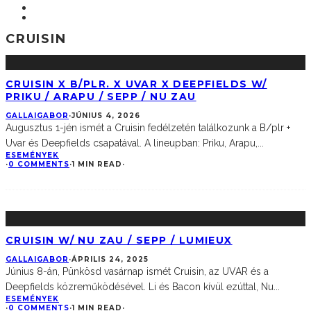
CRUISIN
CRUISIN X B/PLR. X UVAR X DEEPFIELDS W/
PRIKU / ARAPU / SEPP / NU ZAU
GALLAIGABOR
·
JÚNIUS 4, 2026
Augusztus 1-jén ismét a Cruisin fedélzetén találkozunk a B/plr +
Uvar és Deepfields csapatával. A lineupban: Priku, Arapu,
...
ESEMÉNYEK
·
0 COMMENTS
·
1 MIN READ
·
CRUISIN W/ NU ZAU / SEPP / LUMIEUX
GALLAIGABOR
·
ÁPRILIS 24, 2025
Június 8-án, Pünkösd vasárnap ismét Cruisin, az UVAR és a
Deepfields közreműködésével. Li és Bacon kívül ezúttal, Nu
...
ESEMÉNYEK
·
0 COMMENTS
·
1 MIN READ
·