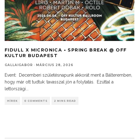
FIDULL X MICRONICA • SPRING BREAK @ OFF
KULTUR BUDAPEST
GALLAIGABOR
·
MÁRCIUS 28, 2026
Event: Decemberi születésnapunk akkorát ment a Bálteremben,
hogy már ott tudtuk: tavasszal jön a folytatás. Ezúttal a
lettországi
...
HÍREK
0 COMMENTS
2 MINS READ