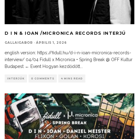
D I N & IOAN /MICRONICA RECORDS INTERJÚ
GALLAIGABOR
·
ÁPRILIS 1, 2026
english version: https://fidull.hu/d-i-n-ioan-micronica-records-
interview/ 04/04 Fidull x Micronica • Spring Break @ OFF Kultur
Budapest ← Event Hogyan kezdődött
...
INTERJÚK
0 COMMENTS
4 MINS READ