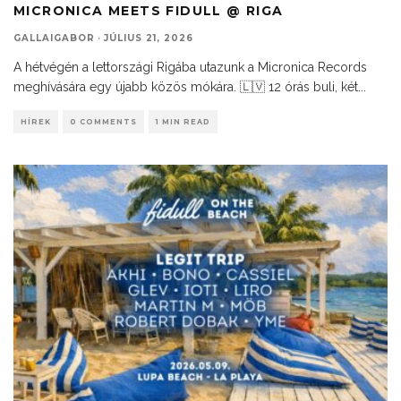
MICRONICA MEETS FIDULL @ RIGA
GALLAIGABOR
·
JÚLIUS 21, 2026
A hétvégén a lettországi Rigába utazunk a Micronica Records
meghívására egy újabb közös mókára. 🇱🇻 12 órás buli, két
...
HÍREK
0 COMMENTS
1 MIN READ