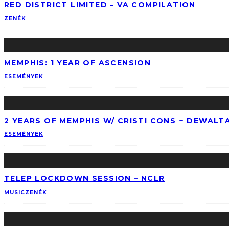
RED DISTRICT LIMITED – VA COMPILATION
ZENÉK
MEMPHIS: 1 YEAR OF ASCENSION
ESEMÉNYEK
2 YEARS OF MEMPHIS W/ CRISTI CONS ~ DEWALT
ESEMÉNYEK
TELEP LOCKDOWN SESSION – NCLR
MUSIC
ZENÉK