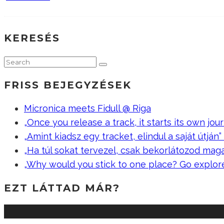
KERESÉS
FRISS BEJEGYZÉSEK
Micronica meets Fidull @ Riga
„Once you release a track, it starts its own jour
„Amint kiadsz egy tracket, elindul a saját útján” –
„Ha túl sokat tervezel, csak bekorlátozod mag
„Why would you stick to one place? Go explor
EZT LÁTTAD MÁR?