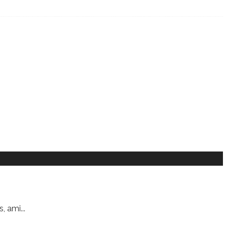
s, ami
...