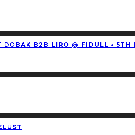
 DOBAK B2B LIRO @ FIDULL • 5TH
ELUST