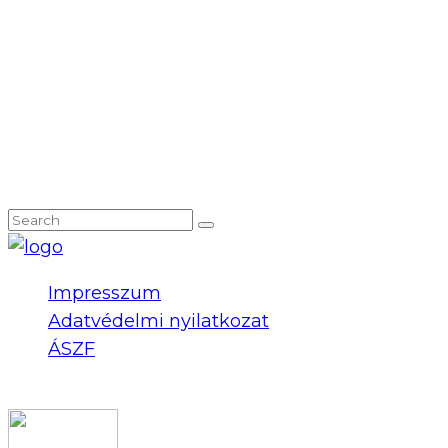
NEM TALÁLOD, AMIT KERESTÉL?
Impresszum
Adatvédelmi nyilatkozat
ÁSZF
COPYRIGHT 2023 © FIDULL