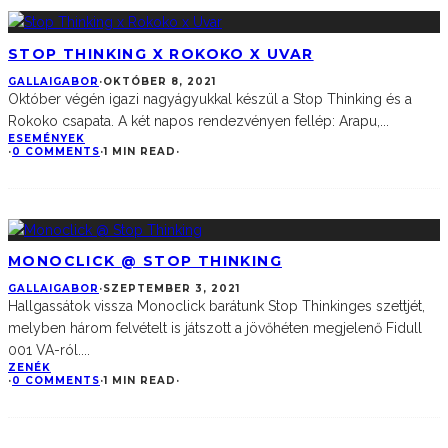
STOP THINKING X ROKOKO X UVAR
GALLAIGABOR
·
OKTÓBER 8, 2021
Október végén igazi nagyágyukkal készül a Stop Thinking és a
Rokoko csapata. A két napos rendezvényen fellép: Arapu,
...
ESEMÉNYEK
·
0 COMMENTS
·
1 MIN READ
·
MONOCLICK @ STOP THINKING
GALLAIGABOR
·
SZEPTEMBER 3, 2021
Hallgassátok vissza Monoclick barátunk Stop Thinkinges szettjét,
melyben három felvételt is játszott a jövőhéten megjelenő Fidull
001 VA-ról.
...
ZENÉK
·
0 COMMENTS
·
1 MIN READ
·