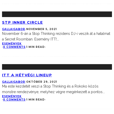
STP INNER CIRCLE
GALLAIGABOR
·
NOVEMBER 5, 2021
November 6-án a Stop Thinking rezidens DJ-i veszik át a hatalmat
a Secret Roomban. Esemény ITT!
...
ESEMÉNYEK
·
0 COMMENTS
·
1 MIN READ
·
ITT A HÉTVÉGI LINEUP
GALLAIGABOR
·
OKTÓBER 29, 2021
Ma este kezdetét veszi a Stop Thinking és a Rokoko közös
monstre rendezvénye, melyhez végre megérkezett a pontos
...
ESEMÉNYEK
·
0 COMMENTS
·
1 MIN READ
·