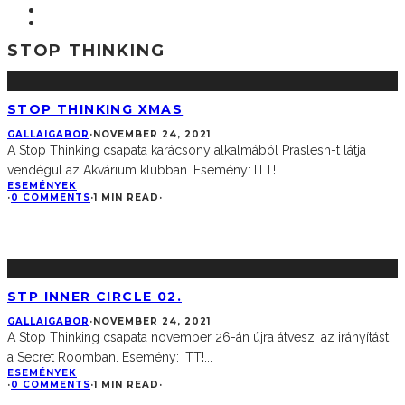
STOP THINKING
STOP THINKING XMAS
GALLAIGABOR
·
NOVEMBER 24, 2021
A Stop Thinking csapata karácsony alkalmából Praslesh-t látja
vendégül az Akvárium klubban. Esemény: ITT!
...
ESEMÉNYEK
·
0 COMMENTS
·
1 MIN READ
·
STP INNER CIRCLE 02.
GALLAIGABOR
·
NOVEMBER 24, 2021
A Stop Thinking csapata november 26-án újra átveszi az irányítást
a Secret Roomban. Esemény: ITT!
...
ESEMÉNYEK
·
0 COMMENTS
·
1 MIN READ
·