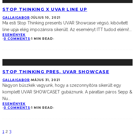
STOP THINKING X UVAR LINE UP
GALLAIGABOR
·
JÚLIUS 10, 2021
Ma esti Stop Thinking presents UVAR Showcase végső, kibővített
line upja elég impozánsra sikerült. Az eseményt ITT tudod elérni!
...
ESEMÉNYEK
·
0 COMMENTS
·
1 MIN READ
·
STOP THINKING PRES. UVAR SHOWCASE
GALLAIGABOR
·
MÁJUS 31, 2021
Nagyon büszkék vagyunk, hogy a szezonnyitóra sikerült egy
komplett UVAR SHOWCASET gubáznunk. A páratlan páros Sepp &
Nu
...
ESEMÉNYEK
·
0 COMMENTS
·
1 MIN READ
·
1
2
3