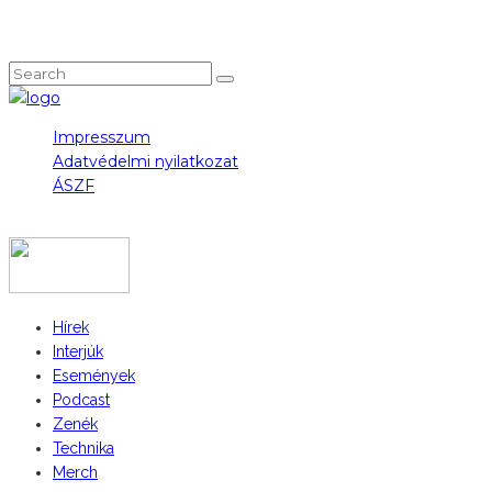
NEM TALÁLOD, AMIT KERESTÉL?
Impresszum
Adatvédelmi nyilatkozat
ÁSZF
COPYRIGHT 2023 © FIDULL
Hírek
Interjúk
Események
Podcast
Zenék
Technika
Merch