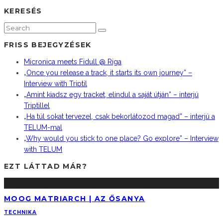
KERESÉS
FRISS BEJEGYZÉSEK
Micronica meets Fidull @ Riga
„Once you release a track, it starts its own journey” –
Interview with Triptil
„Amint kiadsz egy tracket, elindul a saját útján” – interjú
Triptillel
„Ha túl sokat tervezel, csak bekorlátozod magad” – interjú a
TELUM-mal
„Why would you stick to one place? Go explore” – Interview
with TELUM
EZT LÁTTAD MÁR?
MOOG MATRIARCH | AZ ŐSANYA
TECHNIKA