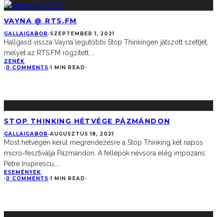
VAYNA @ RTS.FM
GALLAIGABOR
·
SZEPTEMBER 1, 2021
Hallgasd vissza Vayna legutóbbi Stop Thinkingen játszott szettjét,
melyet az RTS.FM rögzített.
...
ZENÉK
·
0 COMMENTS
·
1 MIN READ
·
STOP THINKING HÉTVÉGE PÁZMÁNDON
GALLAIGABOR
·
AUGUSZTUS 18, 2021
Most hétvégén kerül megrendezésre a Stop Thinking két napos
micro-fesztiválja Pázmándon. A fellépők névsora elég impozáns:
Petre Inspirescu,
...
ESEMÉNYEK
·
0 COMMENTS
·
1 MIN READ
·