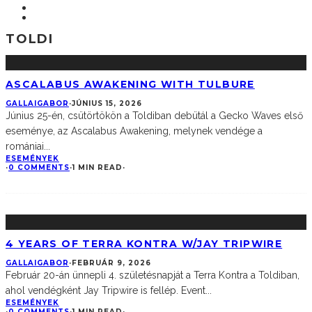
TOLDI
ASCALABUS AWAKENING WITH TULBURE
GALLAIGABOR
·
JÚNIUS 15, 2026
Június 25-én, csütörtökön a Toldiban debütál a Gecko Waves első
eseménye, az Ascalabus Awakening, melynek vendége a
romániai
...
ESEMÉNYEK
·
0 COMMENTS
·
1 MIN READ
·
4 YEARS OF TERRA KONTRA W/JAY TRIPWIRE
GALLAIGABOR
·
FEBRUÁR 9, 2026
Február 20-án ünnepli 4. születésnapját a Terra Kontra a Toldiban,
ahol vendégként Jay Tripwire is fellép. Event
...
ESEMÉNYEK
·
0 COMMENTS
·
1 MIN READ
·