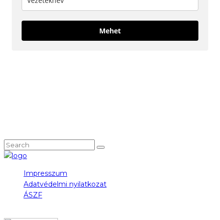
Mehet
KÖVESS MINKET!
NEM TALÁLOD, AMIT KERESTÉL?
Impresszum
Adatvédelmi nyilatkozat
ÁSZF
COPYRIGHT 2023 © FIDULL