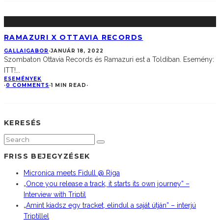
RAMAZURI X OTTAVIA RECORDS
GALLAIGABOR
·
JANUÁR 18, 2022
Szombaton Ottavia Records és Ramazuri est a Toldiban. Esemény:
ITT!
...
ESEMÉNYEK
·
0 COMMENTS
·
1 MIN READ
·
KERESÉS
FRISS BEJEGYZÉSEK
Micronica meets Fidull @ Riga
„Once you release a track, it starts its own journey” –
Interview with Triptil
„Amint kiadsz egy tracket, elindul a saját útján” – interjú
Triptillel