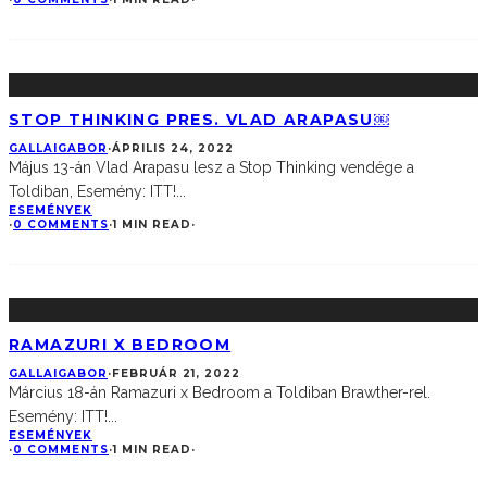
STOP THINKING PRES. VLAD ARAPASU￼
GALLAIGABOR
·
ÁPRILIS 24, 2022
Május 13-án Vlad Arapasu lesz a Stop Thinking vendége a
Toldiban, Esemény: ITT!
...
ESEMÉNYEK
·
0 COMMENTS
·
1 MIN READ
·
RAMAZURI X BEDROOM
GALLAIGABOR
·
FEBRUÁR 21, 2022
Március 18-án Ramazuri x Bedroom a Toldiban Brawther-rel.
Esemény: ITT!
...
ESEMÉNYEK
·
0 COMMENTS
·
1 MIN READ
·