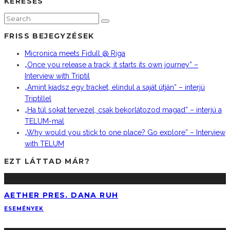
KERESÉS
FRISS BEJEGYZÉSEK
Micronica meets Fidull @ Riga
„Once you release a track, it starts its own journey” –
Interview with Triptil
„Amint kiadsz egy tracket, elindul a saját útján” – interjú
Triptillel
„Ha túl sokat tervezel, csak bekorlátozod magad” – interjú a
TELUM-mal
„Why would you stick to one place? Go explore” – Interview
with TELUM
EZT LÁTTAD MÁR?
AETHER PRES. DANA RUH
ESEMÉNYEK