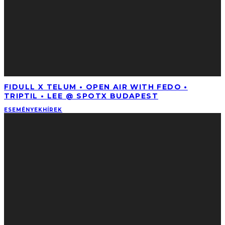
FIDULL X TELUM • OPEN AIR WITH FEDO •
TRIPTIL • LEE @ SPOTX BUDAPEST
ESEMÉNYEK
HÍREK