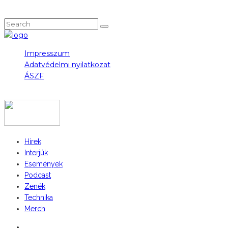
NEM TALÁLOD, AMIT KERESTÉL?
Impresszum
Adatvédelmi nyilatkozat
ÁSZF
COPYRIGHT 2023 © FIDULL
Hírek
Interjúk
Események
Podcast
Zenék
Technika
Merch