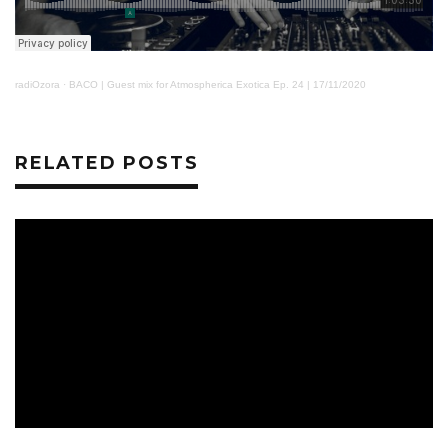
radiOzora
·
BACO | Guest mix for Atmospherica Exotica Ep. 24 | 17/11/2020
RELATED POSTS
MUSIC
ZENÉK