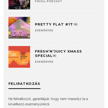
FIDULL PODCAST
PRETTY FLAT #17 ￼
ESEMÉNYEK
FRESH’N’JUICY XMASS
SPECIAL￼
ESEMÉNYEK
FELIRATKOZÁS
Ha feliratkozol, garantáljuk, hogy nem maradsz le a
következő eseményünkről.